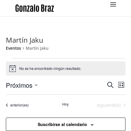
Martín Jaku
Eventos
Martín Jaku
Eventos
No se ha encontrado ningún resultado.
Aviso
Navega
Na
Próximos
Buscar
Lista
de
de
Selecciona
vis
búsqu
la
de
Eventos
Hoy
siguiente(s)
y
Eventos
anterior(es)
fecha.
Eve
vistas
de
Suscribirse al calendario
Evento