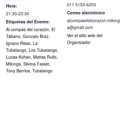
011 5153-6253
Hora:
Correo electrónico
21:30-23:30
alcompasdelcorazon.milong
Etiquetas del Evento:
a@gmail.com
Al compás del corazón
,
El
Ver el sitio web del
Tábano
,
Gonzalo Braz
,
Organizador
Ignaco Risso
,
La
Tubatango
,
Los Tubatango
,
Lucas Kohan
,
Matias Rullo
,
Milonga
,
Silvina Fassio
,
Tony Barrios
,
Tubatango