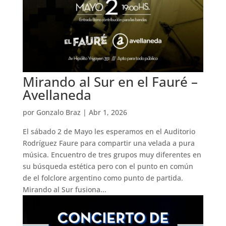
Mirando al Sur en el Fauré –
Avellaneda
por
Gonzalo Braz
|
Abr 1, 2026
El sábado 2 de Mayo les esperamos en el Auditorio
Rodríguez Faure para compartir una velada a pura
música. Encuentro de tres grupos muy diferentes en
su búsqueda estética pero con el punto en común
de el folclore argentino como punto de partida.
Mirando al Sur fusiona...