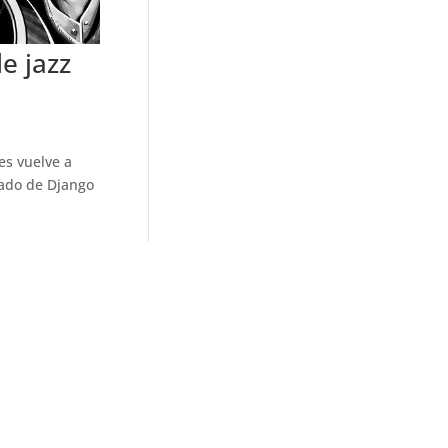
e jazz
es vuelve a
gado de Django