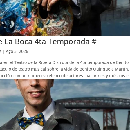
e La Boca 4ta Temporada #
z
|
Ago 3, 2026
a en el Teatro de la Ribera Disfrutá de la 4ta temporada de Benito 
áculo de teatro musical sobre la vida de Benito Quinquela Martín.
cción con un numeroso elenco de actores, bailarines y músicos en 