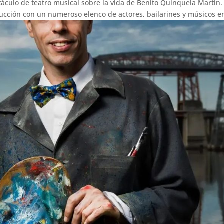
áculo de teatro musical sobre la vida de Benito Quinquela Martín.
cción con un numeroso elenco de actores, bailarines y músicos en 