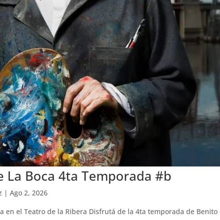
e La Boca 4ta Temporada #b
z
|
Ago 2, 2026
a en el Teatro de la Ribera Disfrutá de la 4ta temporada de Benito 