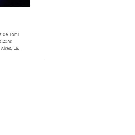
s de Tomi
s 20hs
ires. La...