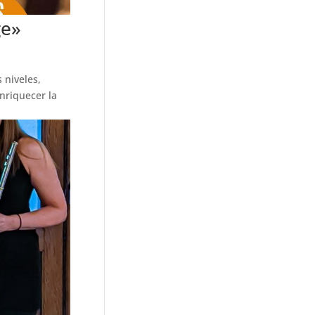
ge»
 niveles,
enriquecer la