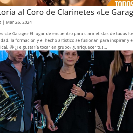
oria al Coro de Clarinetes «Le Gara
z
|
Mar 26, 2024
es «Le Garage» El lugar de encuentro para clarinetistas de todos los
ad, la formación y el hecho artístico se fusionan para inspirar y 
cal. 🤩 ¿Te gustaría tocar en grupo? ¿Enriquecer tus...