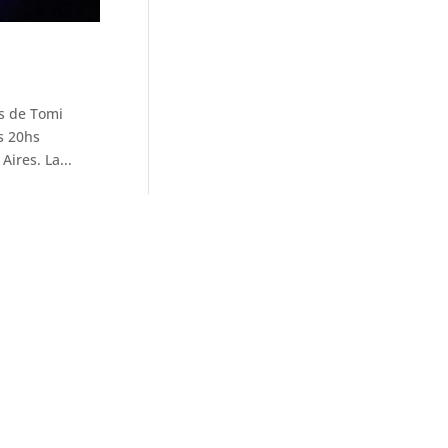
s de Tomi
s 20hs
ires. La...