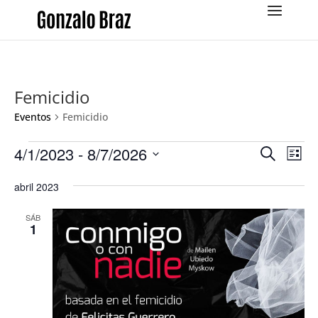
Femicidio
Eventos
Femicidio
Eventos
Navega
Na
4/1/2023
 - 
8/7/2026
Buscar
Lista
de
de
Selecciona
vis
búsqu
abril 2023
la
de
y
fecha.
Eve
SÁB
vistas
1
de
Evento