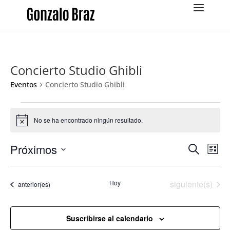
Concierto Studio Ghibli
Eventos
Concierto Studio Ghibli
Eventos
No se ha encontrado ningún resultado.
Aviso
Navega
Na
Próximos
Buscar
Lista
de
de
Selecciona
vis
búsqu
la
de
Eventos
Hoy
siguiente(s)
y
Eventos
anterior(es)
fecha.
Eve
vistas
de
Suscribirse al calendario
Evento