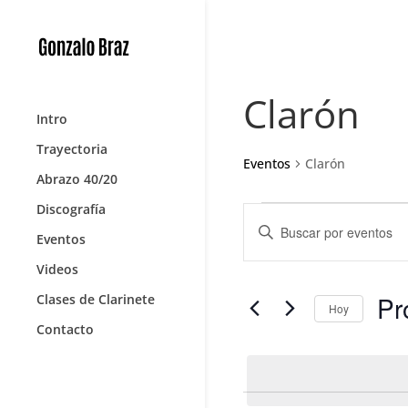
Clarón
Intro
Trayectoria
Eventos
Clarón
Abrazo 40/20
Eventos
Navegación
Discografía
Introduce
de
Eventos
la
búsqueda
palabra
Videos
y
clave.
Pr
Clases de Clarinete
vistas
Busca
Hoy
de
Contacto
Eventos
Sele
Eventos
para
la
la
fecha
palabra