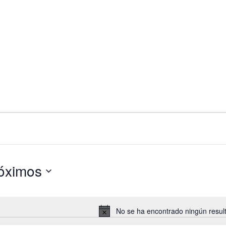
óximos
cciona
.
No se ha encontrado ningún resul
Aviso