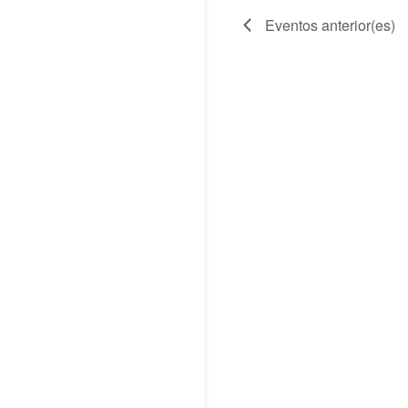
clave.
Eventos
anterior(es)