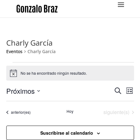
Charly García
Eventos
Charly García
Eventos
No se ha encontrado ningún resultado.
Aviso
Navega
Na
Próximos
Buscar
Lista
de
de
Selecciona
vis
búsqu
la
de
Eventos
Hoy
siguiente(s)
y
Eventos
anterior(es)
fecha.
Eve
vistas
de
Suscribirse al calendario
Evento