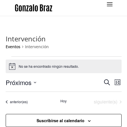
Intervención
Eventos
Intervención
Eventos
No se ha encontrado ningún resultado.
Aviso
Navega
Na
Próximos
Buscar
Lista
de
de
Selecciona
vis
búsqu
la
de
Eventos
Hoy
siguiente(s)
y
Eventos
anterior(es)
fecha.
Eve
vistas
de
Suscribirse al calendario
Evento