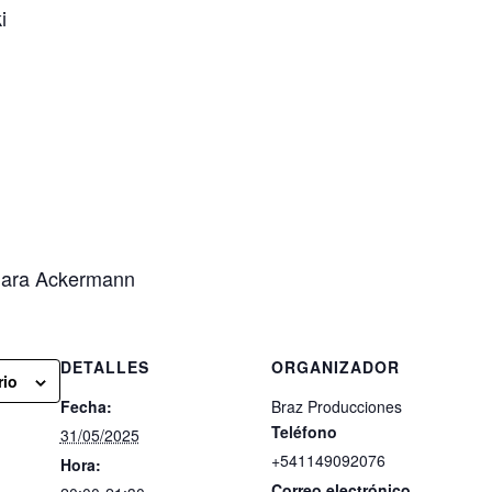
i
Clara Ackermann
DETALLES
ORGANIZADOR
rio
Fecha:
Braz Producciones
Teléfono
31/05/2025
+541149092076
Hora:
Correo electrónico