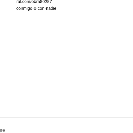
ral.com/obra80287-
conmigo-o-con-nadie
gre