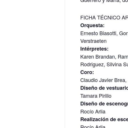
FICHA TÉCNICO AR
Orquesta:
Ernesto Biasotti, Go
Verstraeten
Intérpretes:
Karen Brandan, Rami
Rodriguez, Silvina S
Coro:
Claudio Javier Brea,
Diseño de vestuari
Tamara Pirillo
Diseño de escenogr
Rocío Arlia
Realización de esc
Rocío Arlia