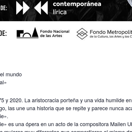
,
del mundo
al»
75 y 2020. La aristocracia porteña y una vida humilde en 
go, las une una historia que se repite y parece nunca a
ie».
e» es una ópera en un acto de la compositora Mailen Ub
s mujeres muy diferentes que compartieron el mismo de