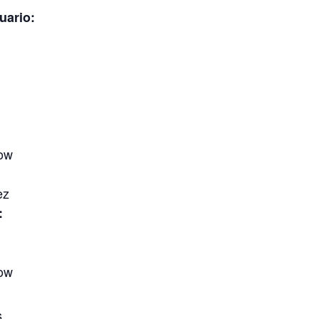
uario:
ow
ez
:
ow
s