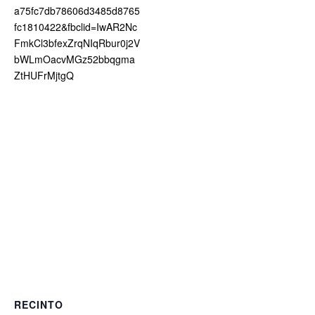
a75fc7db78606d3485d8765
fc1810422&fbclid=IwAR2Nc
FmkCl3bfexZrqNIqRbur0j2V
bWLmOacvMGz52bbqgma
ZtHUFrMjtgQ
RECINTO