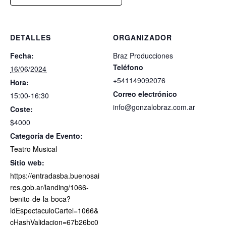
DETALLES
ORGANIZADOR
Fecha:
Braz Producciones
Teléfono
16/06/2024
+541149092076
Hora:
Correo electrónico
15:00-16:30
info@gonzalobraz.com.ar
Coste:
$4000
Categoría de Evento:
Teatro Musical
Sitio web:
https://entradasba.buenosai
res.gob.ar/landing/1066-
benito-de-la-boca?
idEspectaculoCartel=1066&
cHashValidacion=67b26bc0